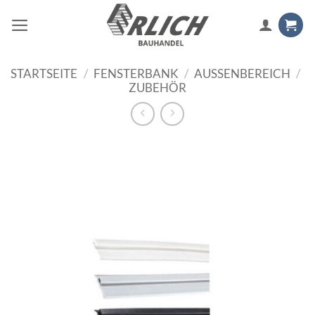
Zum
Inhalt
springen
STARTSEITE
/
FENSTERBANK
/
AUSSENBEREICH
/
ZUBEHÖR